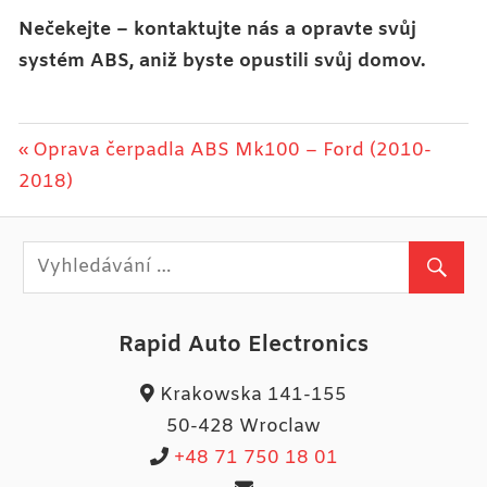
Nečekejte – kontaktujte nás a opravte svůj
systém ABS, aniž byste opustili svůj domov.
Navigace
Previous
Oprava čerpadla ABS Mk100 – Ford (2010-
Post:
2018)
pro
příspěvek
Rapid Auto Electronics
Krakowska 141-155
50-428 Wroclaw
+48 71 750 18 01