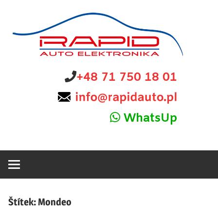
Skip
to
content
diagnostyka,
Rapid
+48 71 750 18 01
sprzedaż
i
Auto
naprawa
WhatsUp
elektroniki
Elektronika
samochodowej
Štítek:
Mondeo