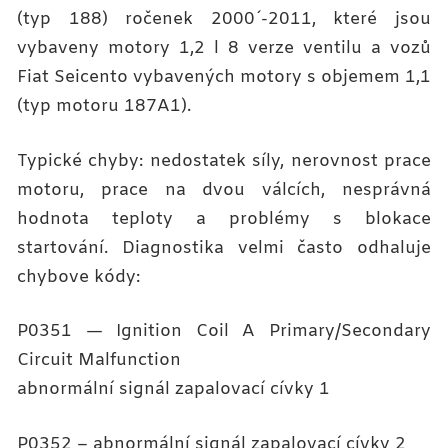
(typ 188) ročenek 2000´-2011, které jsou
vybaveny motory 1,2 l 8 verze ventilu a vozů
Fiat Seicento vybavených motory s objemem 1,1
(typ motoru 187A1).
Typické chyby: nedostatek síly, nerovnost prace
motoru, prace na dvou válcích, nesprávná
hodnota teploty a problémy s blokace
startování. Diagnostika velmi často odhaluje
chybove kódy:
P0351 — Ignition Coil A Primary/Secondary
Circuit Malfunction
abnormální signál zapalovací cívky 1
P0352 – abnormální signál zapalovací cívky 2