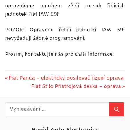
opravujeme mnohem větší rozsah řidicich
jednotek Fiat IAW 59f
POZOR! Opravene řidiči jednotki IAW 59f
nevyžaduji žádné programování.
Prosím, kontaktujte nás pro další informace.
Navigace
Previous
Fiat Panda – elektrický posilovač řízení oprava
Post:
Next
Fiat Stilo Přístrojová deska – oprava
pro
Post:
příspěvek