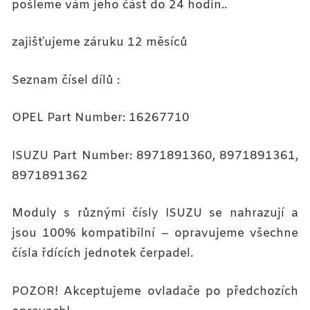
pošleme vám jeho část do 24 hodin..
zajišťujeme záruku 12 měsíců
Seznam čísel dílů :
OPEL Part Number: 16267710
ISUZU Part Number: 8971891360, 8971891361,
8971891362
Moduly s různými čísly ISUZU se nahrazují a
jsou 100% kompatibilní – opravujeme všechne
čísla řdících jednotek čerpadel.
POZOR! Akceptujeme ovladače po předchozích