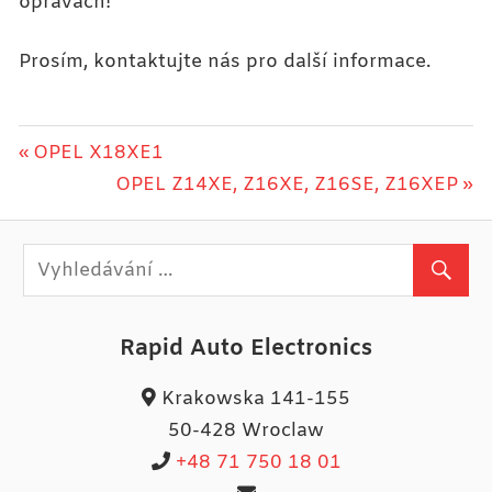
opravach!
Prosím, kontaktujte nás pro další informace.
Navigace
Previous
OPEL X18XE1
Post:
Next
OPEL Z14XE, Z16XE, Z16SE, Z16XEP
pro
Post:
příspěvek
Rapid Auto Electronics
Krakowska 141-155
50-428 Wroclaw
+48 71 750 18 01