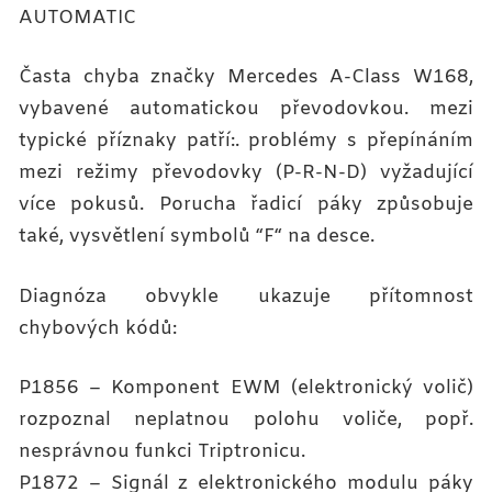
AUTOMATIC
Časta chyba značky Mercedes A-Class W168,
vybavené automatickou převodovkou. mezi
typické příznaky patří:. problémy s přepínáním
mezi režimy převodovky (P-R-N-D) vyžadující
více pokusů. Porucha řadicí páky způsobuje
také, vysvětlení symbolů “F“ na desce.
Diagnóza obvykle ukazuje přítomnost
chybových kódů:
P1856 – Komponent EWM (elektronický volič)
rozpoznal neplatnou polohu voliče, popř.
nesprávnou funkci Triptronicu.
P1872 – Signál z elektronického modulu páky