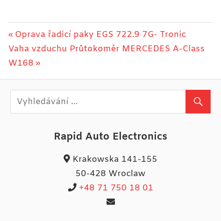
Navigace
Previous
Oprava řadicí paky EGS 722.9 7G- Tronic
Next
Post:
Vaha vzduchu Průtokoměr MERCEDES A-Class
pro
Post:
W168
příspěvek
Rapid Auto Electronics
Krakowska 141-155
50-428 Wroclaw
+48 71 750 18 01