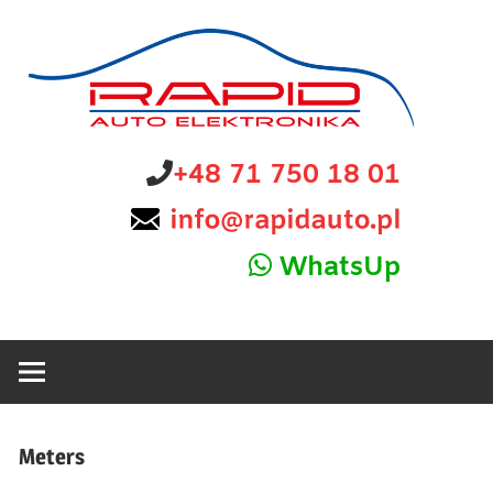
Skip
to
content
diagnostyka,
Rapid
+48 71 750 18 01
sprzedaż
i
Auto
naprawa
WhatsUp
elektroniki
Elektronika
samochodowej
Meters