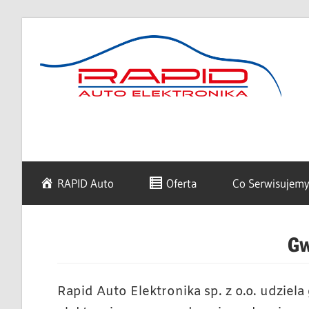
Skip
to
content
diagnostyka,
Rapid
sprzedaż
i
naprawa
Auto
RAPID Auto
Oferta
Co Serwisujem
elektroniki
samochodowej
Elektronika
Gw
Rapid Auto Elektronika sp. z o.o. udzie