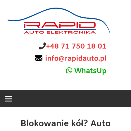
Skip
to
content
diagnostyka,
Rapid
+48 71 750 18 01
sprzedaż
i
Auto
naprawa
WhatsUp
elektroniki
Elektronika
samochodowej
Blokowanie kół? Auto