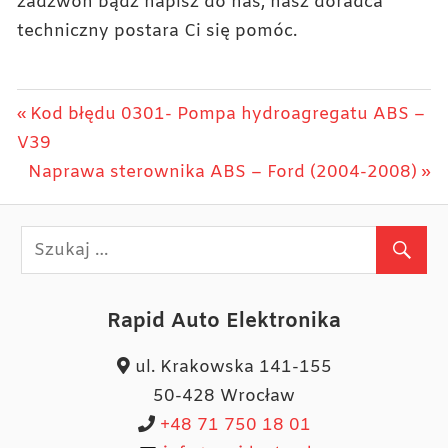
zadzwoń bądź napisz do nas, nasz doradca
techniczny postara Ci się pomóc.
Nawigacja
Previous
Kod błędu 0301- Pompa hydroagregatu ABS –
Post:
V39
wpisu
Next
Naprawa sterownika ABS – Ford (2004-2008)
Post:
Rapid Auto Elektronika
ul. Krakowska 141-155
50-428 Wrocław
+48 71 750 18 01