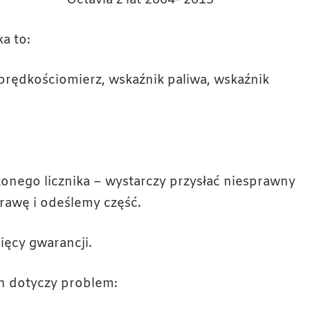
a to:
 prędkościomierz, wskaźnik paliwa, wskaźnik
ego licznika – wystarczy przysłać niesprawny
awę i odeślemy część.
ięcy gwarancji.
ch dotyczy problem: