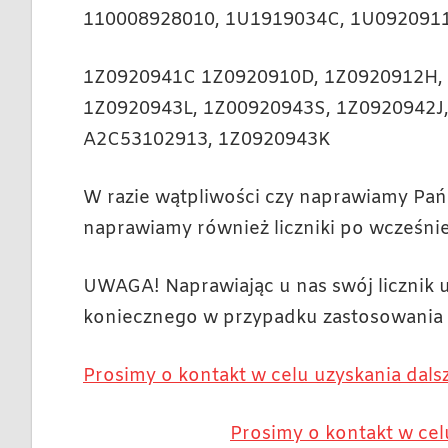
110008928010, 1U1919034C, 1U0920911
1Z0920941C 1Z0920910D, 1Z0920912H, 
1Z0920943L, 1Z00920943S, 1Z0920942J
A2C53102913, 1Z0920943K
W razie wątpliwości czy naprawiamy Pańs
naprawiamy również liczniki po wcześni
UWAGA! Naprawiając u nas swój licznik
koniecznego w przypadku zastosowania 
Prosimy o kontakt w celu uzyskania dalsz
Prosimy o kontakt w cel