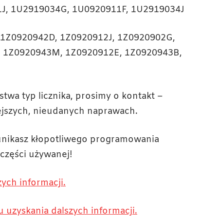
J, 1U2919034G, 1U0920911F, 1U2919034J
1Z0920942D, 1Z0920912J, 1Z0920902G,
, 1Z0920943M, 1Z0920912E, 1Z0920943B,
twa typ licznika, prosimy o kontakt –
ejszych, nieudanych naprawach.
 unikasz kłopotliwego programowania
części używanej!
ych informacji.
u uzyskania dalszych informacji.