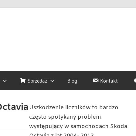
y
Sprzedaż
Blog
Kontakt
Octavia
Uszkodzenie liczników to bardzo
często spotykany problem
występujący w samochodach Skoda
Octavia z lat 2004- 2013