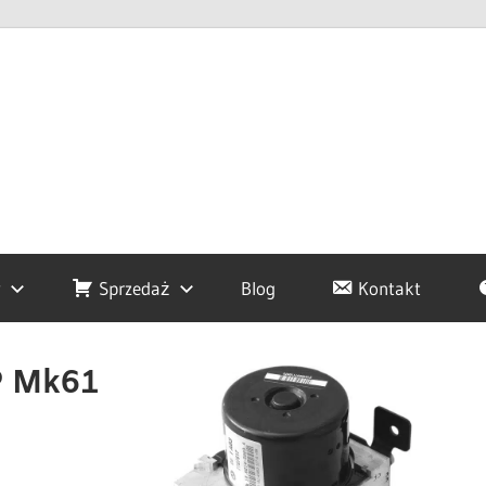
y
Sprzedaż
Blog
Kontakt
P Mk61