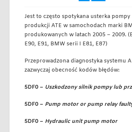
Jest to często spotykana usterka pompy
produkcji ATE w samochodach marki 
produkowanych w latach 2005 – 2009. (B
E90, E91, BMW serii I E81, E87)
Przeprowadzona diagnostyka systemu A
zazwyczaj obecność kodów błędów:
5DF0 –
Uszkodzony silnik pompy lub pr
5DF0 –
Pump motor or pump relay fault
5DF0 –
Hydraulic unit pump motor