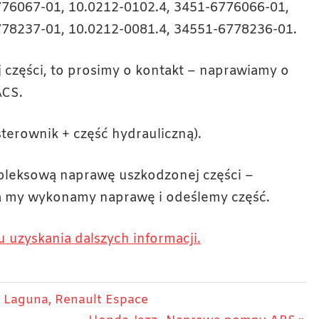
776067-01, 10.0212-0102.4, 3451-6776066-01,
778237-01, 10.0212-0081.4, 34551-6778236-01.
ej części, to prosimy o kontakt – naprawiamy o
ACS.
sterownik + część hydrauliczną).
pleksową naprawę uszkodzonej części –
a my wykonamy naprawę i odeślemy część.
u uzyskania dalszych informacji.
Laguna, Renault Espace