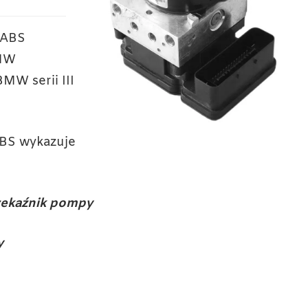
 ABS
BMW
MW serii III
BS wykazuje
zekaźnik pompy
y