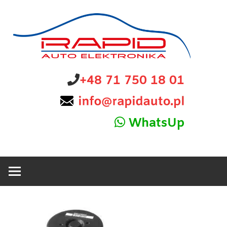
Skip
to
content
diagnostyka,
Rapid
+48 71 750 18 01
sprzedaż
i
Auto
naprawa
WhatsUp
elektroniki
Elektronika
samochodowej