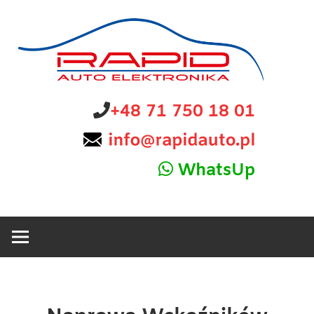
Skip
to
content
diagnostyka,
Rapid
+48 71 750 18 01
sprzedaż
i
Auto
naprawa
WhatsUp
elektroniki
Elektronika
samochodowej