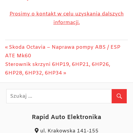
Prosimy o kontakt w celu uzyskania dalszych
informacji.
Nawigacja
Previous
Skoda Octavia – Naprawa pompy ABS / ESP
Post:
ATE Mk60
wpisu
Next
Sterownik skrzyni 6HP19, 6HP21, 6HP26,
Post:
6HP28, 6HP32, 6HP34
Rapid Auto Elektronika
ul. Krakowska 141-155