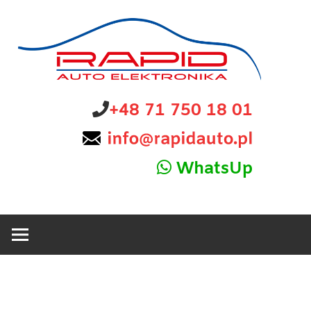
Skip
to
content
diagnostyka,
Rapid
+48 71 750 18 01
sprzedaż
i
Auto
naprawa
WhatsUp
elektroniki
Elektronika
samochodowej