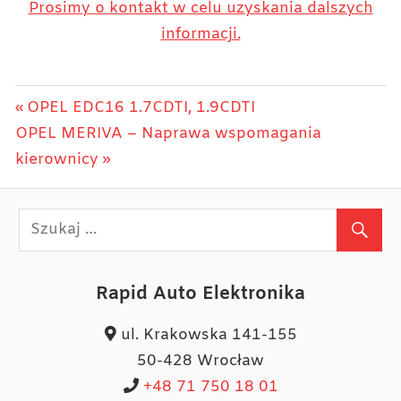
Prosimy o kontakt w celu uzyskania dalszych
informacji.
Nawigacja
Previous
OPEL EDC16 1.7CDTI, 1.9CDTI
Next
Post:
OPEL MERIVA – Naprawa wspomagania
wpisu
Post:
kierownicy
Rapid Auto Elektronika
ul. Krakowska 141-155
50-428 Wrocław
+48 71 750 18 01