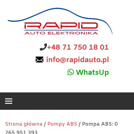
Skip
to
content
diagnostyka,
Rapid
+48 71 750 18 01
sprzedaż
i
Auto
naprawa
WhatsUp
elektroniki
Elektronika
samochodowej
Strona główna
/
Pompy ABS
/ Pompa ABS: 0
265 951 393