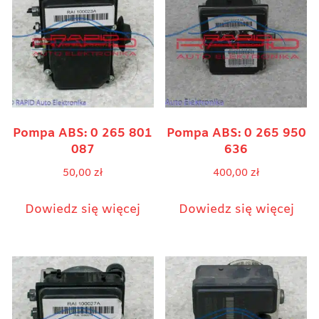
Pompa ABS: 0 265 801
Pompa ABS: 0 265 950
087
636
50,00
zł
400,00
zł
Dowiedz się więcej
Dowiedz się więcej