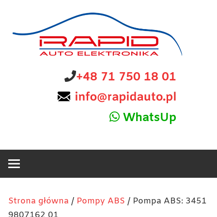
Skip
to
content
diagnostyka,
Rapid
+48 71 750 18 01
sprzedaż
i
Auto
naprawa
WhatsUp
elektroniki
Elektronika
samochodowej
Strona główna
/
Pompy ABS
/ Pompa ABS: 3451
9807162 01