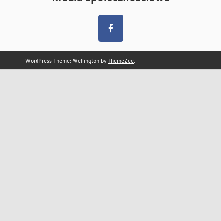
WordPress Theme: Wellington by
ThemeZee
.