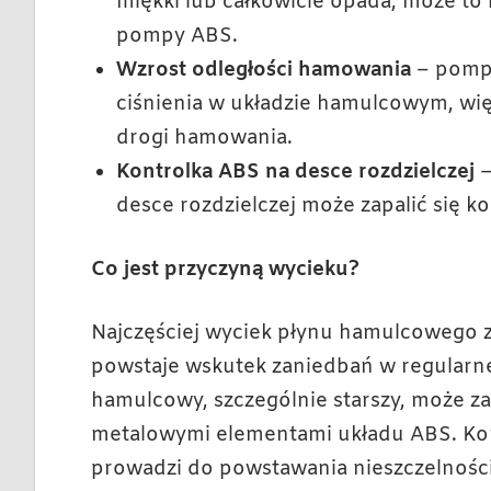
miękki lub całkowicie opada, może t
pompy ABS.
Wzrost odległości hamowania
– pompa
ciśnienia w układzie hamulcowym, wi
drogi hamowania.
Kontrolka ABS na desce rozdzielczej
–
desce rozdzielczej może zapalić się k
Co jest przyczyną wycieku?
Najczęściej wyciek płynu hamulcowego 
powstaje wskutek zaniedbań w regularn
hamulcowy, szczególnie starszy, może za
metalowymi elementami układu ABS. Kor
prowadzi do powstawania nieszczelności