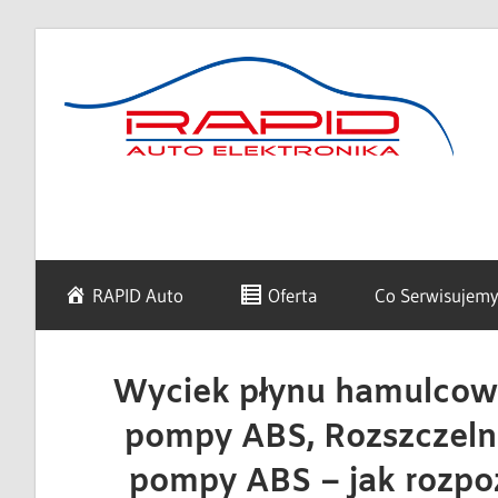
Skip
to
content
diagnostyka,
Rapid
sprzedaż
i
naprawa
Auto
RAPID Auto
Oferta
Co Serwisujem
elektroniki
samochodowej
Elektronika
Wyciek płynu hamulcow
pompy ABS, Rozszczeln
pompy ABS – jak rozpo