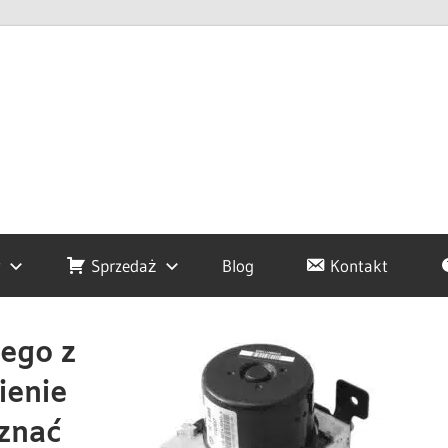
y
Sprzedaż
Blog
Kontakt
ego z
ienie
znać