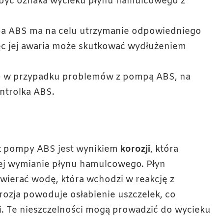
o być oznaka wycieku płynu hamulcowego z
 ABS ma na celu utrzymanie odpowiedniego
ęc jej awaria może skutkować wydłużeniem
 w przypadku problemów z pompą ABS, na
ontrolka ABS.
z pompy ABS jest wynikiem
korozji
, która
ej wymianie płynu hamulcowego. Płyn
wierać wodę, która wchodzi w reakcję z
ozja powoduje osłabienie uszczelek, co
. Te nieszczelności mogą prowadzić do wycieku