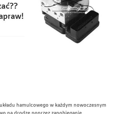
zać??
Napraw!
t układu hamulcowego w każdym nowoczesnym
wo na drodze poprzez zapobieganie