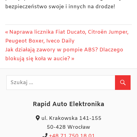
bezpieczeństwo swoje i innych na drodze!
Nawigacja
Previous
Naprawa licznika Fiat Ducato, Citroën Jumper,
Post:
Peugeot Boxer, Iveco Daily
wpisu
Next
Jak działają zawory w pompie ABS? Dlaczego
Post:
blokują się koła w aucie?
Rapid Auto Elektronika
ul. Krakowska 141-155
50-428 Wrocław
+48 71 750 18 01