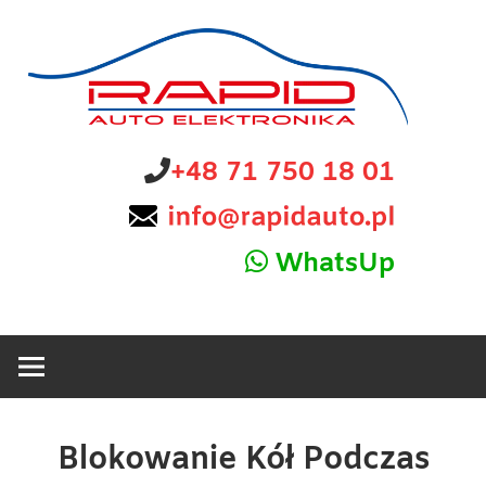
Skip
to
content
diagnostyka,
Rapid
+48 71 750 18 01
sprzedaż
i
Auto
naprawa
WhatsUp
elektroniki
Elektronika
samochodowej
Blokowanie Kół Podczas