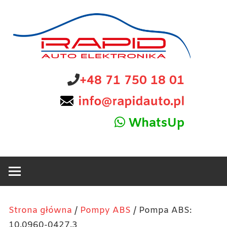
Skip
to
content
diagnostyka,
Rapid
+48 71 750 18 01
sprzedaż
i
Auto
naprawa
WhatsUp
elektroniki
Elektronika
samochodowej
Strona główna
/
Pompy ABS
/ Pompa ABS:
10.0960-0427.3