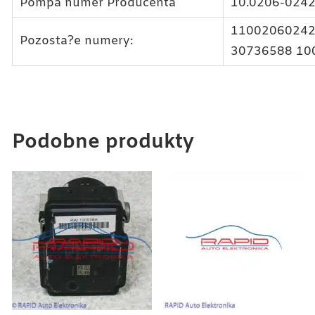
Pompa numer Producenta
10.0206-0242
1100206024
Pozosta?e numery:
30736588 10
Podobne produkty