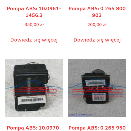
Pompa ABS: 10.0961-
Pompa ABS: 0 265 800
1456.3
903
350,00
zł
200,00
zł
Dowiedz się więcej
Dowiedz się więcej
Pompa ABS: 10.0970-
Pompa ABS: 0 265 950