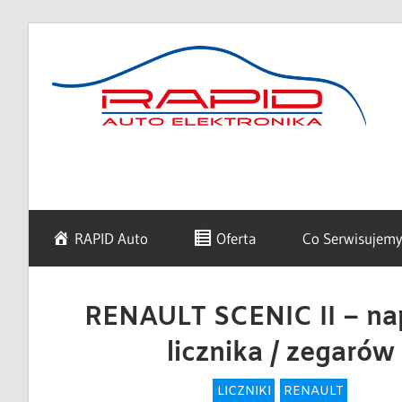
Skip
to
content
diagnostyka,
Rapid
sprzedaż
i
naprawa
Auto
RAPID Auto
Oferta
Co Serwisujem
elektroniki
samochodowej
Elektronika
RENAULT SCENIC II – n
licznika / zegarów
LICZNIKI
RENAULT