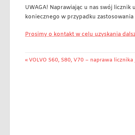
UWAGA! Naprawiając u nas swój licznik
koniecznego w przypadku zastosowania 
Prosimy o kontakt w celu uzyskania dalsz
Nawigacja
Previous
VOLVO S60, S80, V70 – naprawa licznika
Post:
wpisu