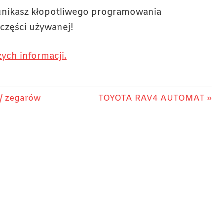
 unikasz kłopotliwego programowania
części używanej!
ych informacji.
Next
 / zegarów
TOYOTA RAV4 AUTOMAT
Post: