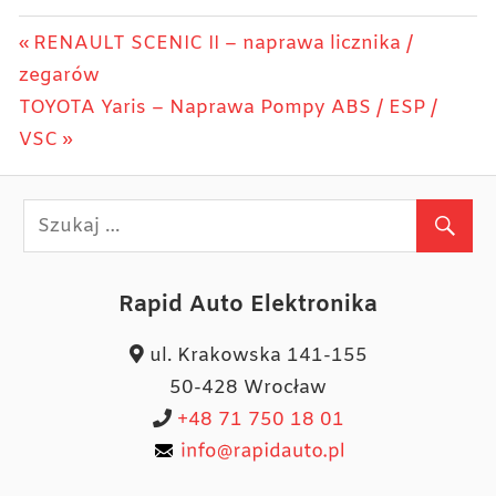
Nawigacja
Previous
RENAULT SCENIC II – naprawa licznika /
Post:
zegarów
wpisu
Next
TOYOTA Yaris – Naprawa Pompy ABS / ESP /
Post:
VSC
Rapid Auto Elektronika
ul. Krakowska 141-155
50-428 Wrocław
+48 71 750 18 01